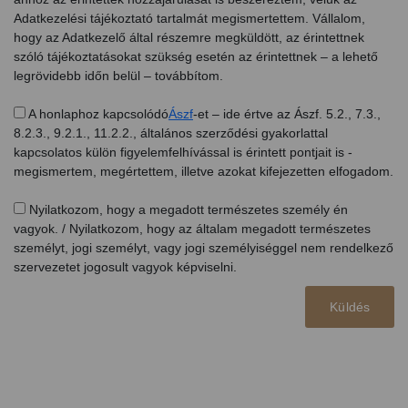
Adatkezelési tájékoztató tartalmát megismertettem. Vállalom,
hogy az Adatkezelő által részemre megküldött, az érintettnek
szóló tájékoztatásokat szükség esetén az érintettnek – a lehető
legrövidebb időn belül – továbbítom.
A honlaphoz kapcsolódó
Ászf
-et – ide értve az Ászf. 5.2., 7.3.,
8.2.3., 9.2.1., 11.2.2., általános szerződési gyakorlattal
kapcsolatos külön figyelemfelhívással is érintett pontjait is -
megismertem, megértettem, illetve azokat kifejezetten elfogadom.
Nyilatkozom, hogy a megadott természetes személy én
vagyok. / Nyilatkozom, hogy az általam megadott természetes
személyt, jogi személyt, vagy jogi személyiséggel nem rendelkező
szervezetet jogosult vagyok képviselni.
Küldés