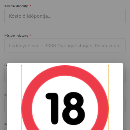
Kóstoló időpontja
*
Kóstoló helyszíne
*
Létszám (fõ)
*
Kóstolni kért tételek száma
Kóstolni kért konkrét tételek (amennyiben van ilyen)