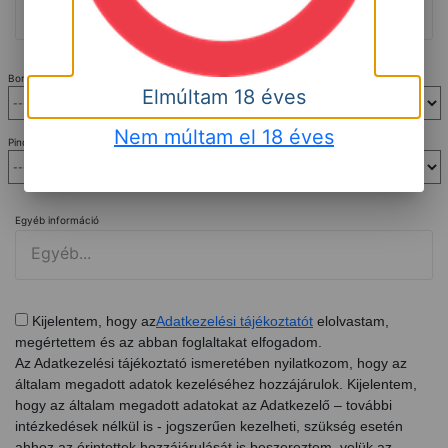
Borvacsora
*
Elmúltam 18 éves
Nem múltam el 18 éves
Pincelátogatás
*
Egyéb információ
Kijelentem, hogy az
Adatkezelési tájékoztatót
elolvastam,
megértettem és az abban foglaltakat elfogadom.
Az Adatkezelési tájékoztató ismeretében nyilatkozom, hogy az
általam megadott adatok kezeléséhez hozzájárulok. Kijelentem,
hogy az általam megadott adatokat az Adatkezelő – további
intézkedések nélkül is - jogszerűen kezelheti, szükség esetén
ahhoz az érintettek hozzájárulását is beszereztem, velük az