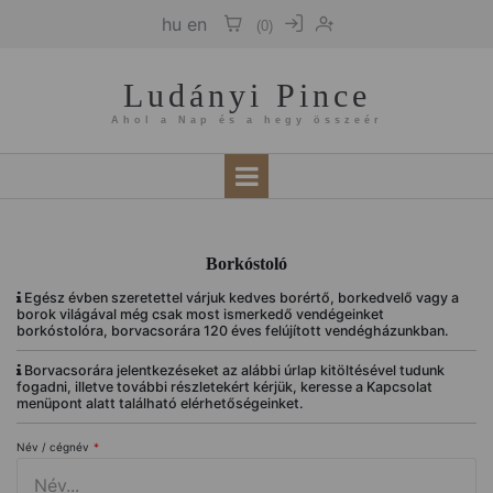
hu
en
(
0
)
Ludányi Pince
Ahol a Nap és a hegy összeér
Borkóstoló
Egész évben szeretettel várjuk kedves borértő, borkedvelő vagy a
borok világával még csak most ismerkedő vendégeinket
borkóstolóra, borvacsorára 120 éves felújított vendégházunkban.
Borvacsorára jelentkezéseket az alábbi úrlap kitöltésével tudunk
fogadni, illetve további részletekért kérjük, keresse a Kapcsolat
menüpont alatt található elérhetőségeinket.
Név / cégnév
*