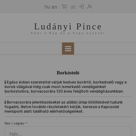
hu
en
(
0
)
Ludányi Pince
Ahol a Nap és a hegy összeér
Borkóstoló
Egész évben szeretettel várjuk kedves borértő, borkedvelő vagy a
borok világával még csak most ismerkedő vendégeinket
borkóstolóra, borvacsorára 120 éves felújított vendégházunkban.
Borvacsorára jelentkezéseket az alábbi úrlap kitöltésével tudunk
fogadni, illetve további részletekért kérjük, keresse a Kapcsolat
menüpont alatt található elérhetőségeinket.
Név / cégnév
*