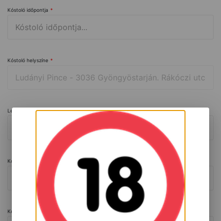
Kóstoló időpontja
*
Kóstoló helyszíne
*
Létszám (fõ)
*
Kóstolni kért tételek száma
Kóstolni kért konkrét tételek (amennyiben van ilyen)