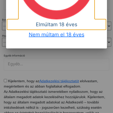
Borvacsora
*
Elmúltam 18 éves
Nem múltam el 18 éves
Pincelátogatás
*
Egyéb információ
Kijelentem, hogy az
Adatkezelési tájékoztatót
elolvastam,
megértettem és az abban foglaltakat elfogadom.
Az Adatkezelési tájékoztató ismeretében nyilatkozom, hogy az
általam megadott adatok kezeléséhez hozzájárulok. Kijelentem,
hogy az általam megadott adatokat az Adatkezelő – további
intézkedések nélkül is - jogszerűen kezelheti, szükség esetén
ahhoz az érintettek hozzájárulását is beszereztem, velük az