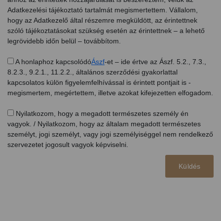
Adatkezelési tájékoztató tartalmát megismertettem. Vállalom,
hogy az Adatkezelő által részemre megküldött, az érintettnek
szóló tájékoztatásokat szükség esetén az érintettnek – a lehető
legrövidebb időn belül – továbbítom.
A honlaphoz kapcsolódó
Ászf
-et – ide értve az Ászf. 5.2., 7.3.,
8.2.3., 9.2.1., 11.2.2., általános szerződési gyakorlattal
kapcsolatos külön figyelemfelhívással is érintett pontjait is -
megismertem, megértettem, illetve azokat kifejezetten elfogadom.
Nyilatkozom, hogy a megadott természetes személy én
vagyok. / Nyilatkozom, hogy az általam megadott természetes
személyt, jogi személyt, vagy jogi személyiséggel nem rendelkező
szervezetet jogosult vagyok képviselni.
Küldés