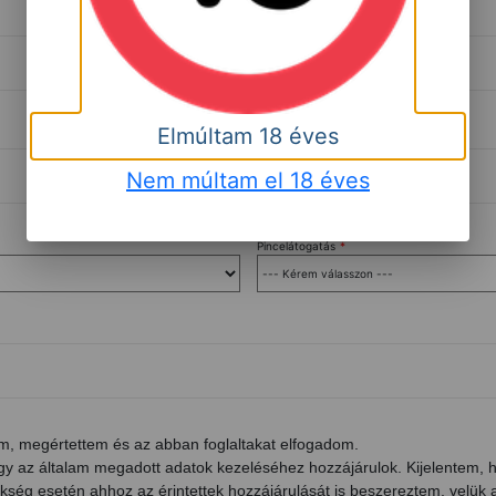
Elmúltam 18 éves
Nem múltam el 18 éves
Pincelátogatás
*
m, megértettem és az abban foglaltakat elfogadom.
ogy az általam megadott adatok kezeléséhez hozzájárulok. Kijelentem, 
zükség esetén ahhoz az érintettek hozzájárulását is beszereztem, velük 