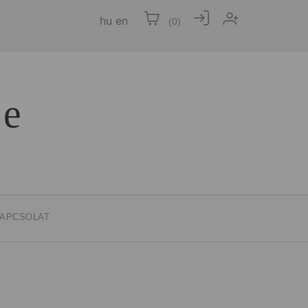
hu
en
(
0
)
ce
APCSOLAT