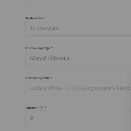
Telefonszám
*
Kóstoló időpontja
*
Kóstoló helyszíne
*
Létszám (fõ)
*