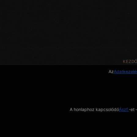
KEZD
Az
Adatkezelés
A honlaphoz kapcsolódó
Ászf.
-et 