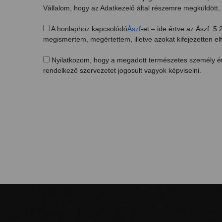
Vállalom, hogy az Adatkezelő által részemre megküldött, 
A honlaphoz kapcsolódó
Ászf
-et – ide értve az Ászf. 5.2
megismertem, megértettem, illetve azokat kifejezetten e
Nyilatkozom, hogy a megadott természetes személy én 
rendelkező szervezetet jogosult vagyok képviselni.