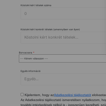
Kóstolni kért tételek száma
Kóstolni kért konkrét tételek (amennyiben van ilyen)
Borvacsora
*
Egyéb információ
Kijelentem, hogy az
Adatkezelési tájékoztatót
elolvasta
Az Adatkezelési tájékoztató ismeretében nyilatkozom, h
további intézkedések nélkül is - jogszerűen kezelheti, s