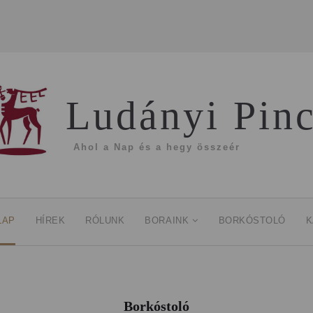
Ludányi Pin
Ahol a Nap és a hegy összeér
LAP
HÍREK
RÓLUNK
BORAINK
BORKÓSTOLÓ
K
Borkóstoló