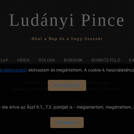
Ludányi Pince
Ahol a Nap és a hegy összeér
ŐLAP
HÍREK
RÓLUNK
BORAINK
BORKÓSTOLÓ
K
i tájékoztatót
elolvastam és megértettem. A cookie-k használatához
© 2026 Ludányi Pince. Minden jog fenntartva.
Hozzájárulok
Általános Szerződési Feltételek
|
Adatvédelmi Tájékoztató
Partnerek:
Cégalapok Kft.
|
GMB Regnum Kft.
– ide értve az Ászf 6.1., 7.3. pontjait is - megismertem, megértettem, 
Elfogadom