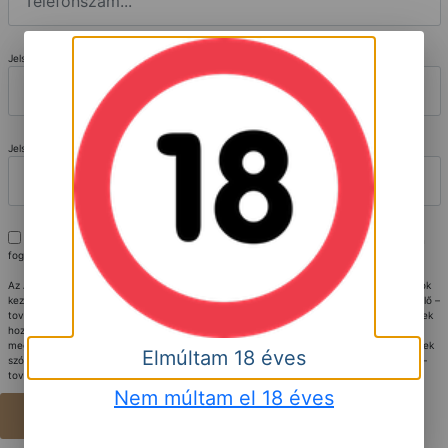
Jelszó
*
Jelszó mégegyszer
Kijelentem, hogy az
Adatkezelési tájékoztatót
elolvastam, megértettem és az abban
foglaltakat elfogadom.
Az Adatkezelési tájékoztató ismeretében nyilatkozom, hogy az általam megadott adatok
kezeléséhez hozzájárulok. Kijelentem, hogy az általam megadott adatokat az Adatkezelő –
további intézkedések nélkül is - jogszerűen kezelheti, szükség esetén ahhoz az érintettek
hozzájárulását is beszereztem, velük az Adatkezelési tájékoztató tartalmát
megismertettem. Vállalom, hogy az Adatkezelő által részemre megküldött, az érintettnek
Elmúltam 18 éves
szóló tájékoztatásokat szükség esetén az érintettnek – a lehető legrövidebb időn belül –
továbbítom.
Nem múltam el 18 éves
Regisztráció