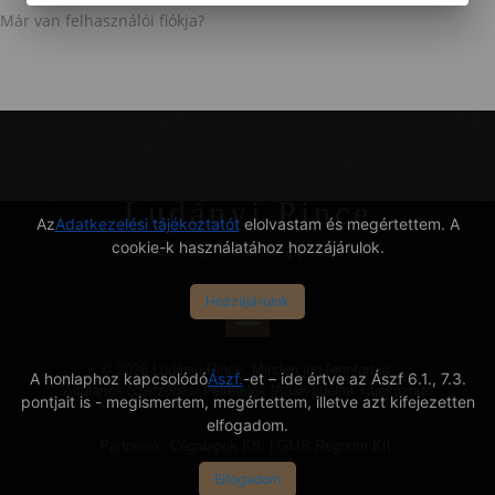
Már van felhasználói fiókja?
Ludányi Pince
Az
Adatkezelési tájékoztatót
elolvastam és megértettem. A
cookie-k használatához hozzájárulok.
Ahol a Nap és a hegy összeér
Hozzájárulok
© 2026 Ludányi Pince. Minden jog fenntartva.
A honlaphoz kapcsolódó
Ászf.
-et – ide értve az Ászf 6.1., 7.3.
Általános Szerződési Feltételek
|
Adatvédelmi Tájékoztató
pontjait is - megismertem, megértettem, illetve azt kifejezetten
elfogadom.
Partnerek:
Cégalapok Kft.
|
GMB Regnum Kft.
Elfogadom