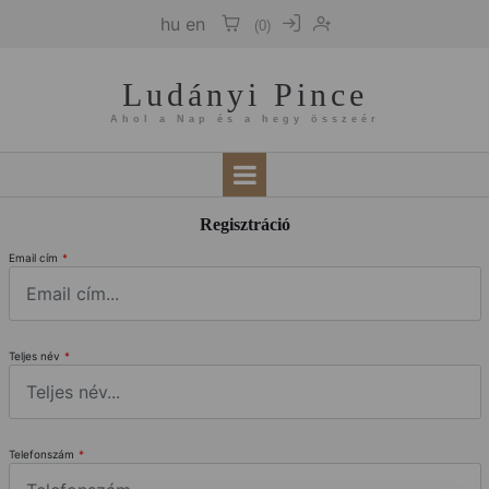
hu
en
(
0
)
Ludányi Pince
Ahol a Nap és a hegy összeér
Regisztráció
Email cím
*
Teljes név
*
Telefonszám
*