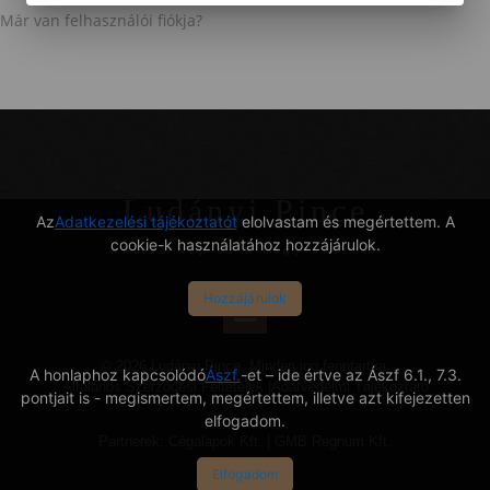
Már van felhasználói fiókja?
Ludányi Pince
Az
Adatkezelési tájékoztatót
elolvastam és megértettem. A
cookie-k használatához hozzájárulok.
Ahol a Nap és a hegy összeér
Hozzájárulok
© 2026 Ludányi Pince. Minden jog fenntartva.
A honlaphoz kapcsolódó
Ászf.
-et – ide értve az Ászf 6.1., 7.3.
Általános Szerződési Feltételek
|
Adatvédelmi Tájékoztató
pontjait is - megismertem, megértettem, illetve azt kifejezetten
elfogadom.
Partnerek:
Cégalapok Kft.
|
GMB Regnum Kft.
Elfogadom