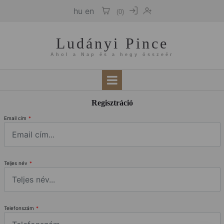
hu
en
(
0
)
Ludányi Pince
Ahol a Nap és a hegy összeér
Regisztráció
Email cím
*
Teljes név
*
Telefonszám
*