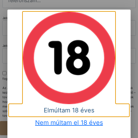
Jelszó
*
Jelszó mégegyszer
Kijelentem, hogy az
Adatkezelési tájékoztatót
elolvastam, megértettem és az abban
foglaltakat elfogadom.
Az Adatkezelési tájékoztató ismeretében nyilatkozom, hogy az általam megadott adatok
kezeléséhez hozzájárulok. Kijelentem, hogy az általam megadott adatokat az Adatkezelő –
további intézkedések nélkül is - jogszerűen kezelheti, szükség esetén ahhoz az érintettek
hozzájárulását is beszereztem, velük az Adatkezelési tájékoztató tartalmát
megismertettem. Vállalom, hogy az Adatkezelő által részemre megküldött, az érintettnek
Elmúltam 18 éves
szóló tájékoztatásokat szükség esetén az érintettnek – a lehető legrövidebb időn belül –
továbbítom.
Nem múltam el 18 éves
Regisztráció