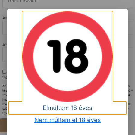
Jelszó
*
Jelszó mégegyszer
Kijelentem, hogy az
Adatkezelési tájékoztatót
elolvastam, megértettem és az abban
foglaltakat elfogadom.
Az Adatkezelési tájékoztató ismeretében nyilatkozom, hogy az általam megadott adatok
kezeléséhez hozzájárulok. Kijelentem, hogy az általam megadott adatokat az Adatkezelő –
további intézkedések nélkül is - jogszerűen kezelheti, szükség esetén ahhoz az érintettek
hozzájárulását is beszereztem, velük az Adatkezelési tájékoztató tartalmát
megismertettem. Vállalom, hogy az Adatkezelő által részemre megküldött, az érintettnek
Elmúltam 18 éves
szóló tájékoztatásokat szükség esetén az érintettnek – a lehető legrövidebb időn belül –
továbbítom.
Nem múltam el 18 éves
Regisztráció