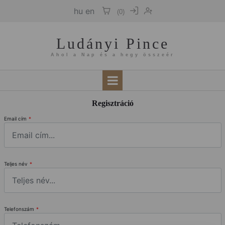
hu
en
(
0
)
Ludányi Pince
Ahol a Nap és a hegy összeér
Regisztráció
Email cím
*
Teljes név
*
Telefonszám
*