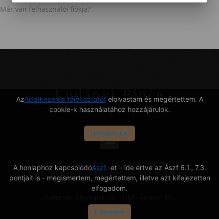
Már van felhasználói fiókja?
Ludányi Pince
Az
Adatkezelési tájékoztatót
elolvastam és megértettem. A
cookie-k használatához hozzájárulok.
Ahol a Nap és a hegy összeér
Hozzájárulok
© 2026 Ludányi Pince. Minden jog fenntartva.
A honlaphoz kapcsolódó
Ászf.
-et – ide értve az Ászf 6.1., 7.3.
Általános Szerződési Feltételek
|
Adatvédelmi Tájékoztató
pontjait is - megismertem, megértettem, illetve azt kifejezetten
elfogadom.
Partnerek:
Cégalapok Kft.
|
GMB Regnum Kft.
Elfogadom