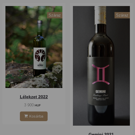
Száraz
Száraz
Lélekzet 2022
3 900
HUF
Kosárba
Gemini 2021