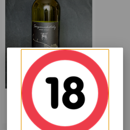
Mátrai Sárgamuskotály Késői szüret 2011
7 999
HUF
Kosárba