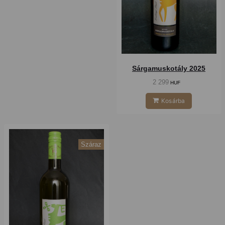
Sárgamuskotály 2025
2 299
HUF
Kosárba
Száraz