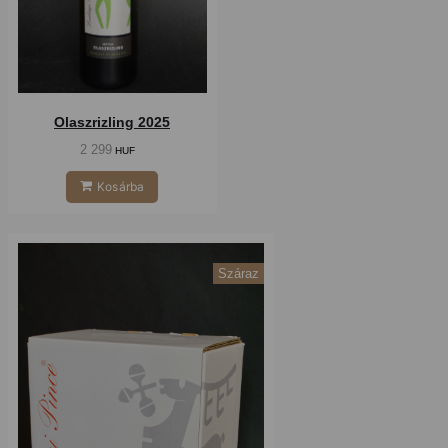
Olaszrizling 2025
2 299
HUF
Kosárba
Száraz