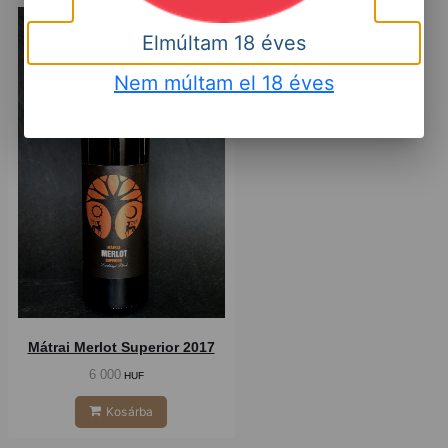
Száraz
Elmúltam 18 éves
Nem múltam el 18 éves
Mátrai Merlot Superior 2017
6 000
HUF
Kosárba