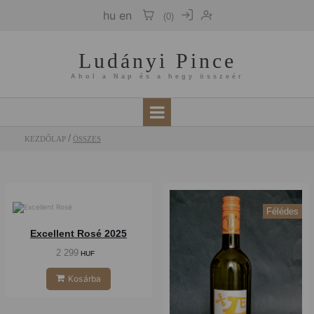
hu
en
(
0
)
Ludányi Pince
Ahol a Nap és a hegy összeér
KEZDŐLAP
ÖSSZES
Félédes
Száraz
Excellent Rosé 2025
2 299
HUF
Kosárba