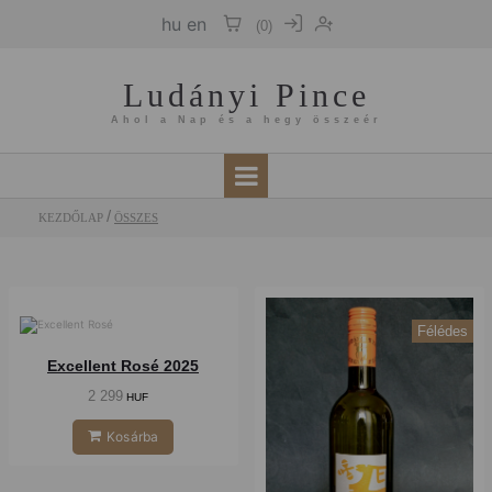
hu
en
(
0
)
Ludányi Pince
Ahol a Nap és a hegy összeér
KEZDŐLAP
ÖSSZES
Félédes
Száraz
Excellent Rosé 2025
2 299
HUF
Kosárba