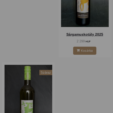
Sárgamuskotály 2025
2 299
HUF
Kosárba
Száraz