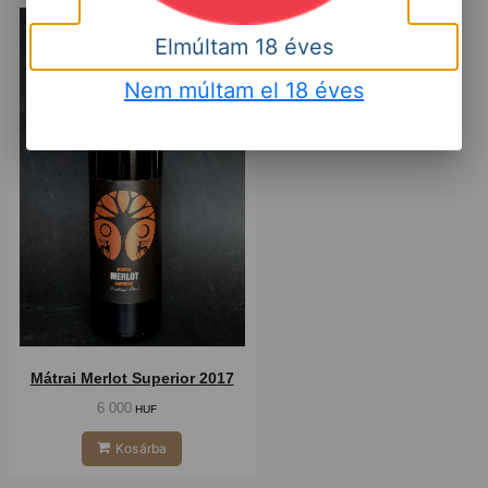
Száraz
Elmúltam 18 éves
Nem múltam el 18 éves
Mátrai Merlot Superior 2017
6 000
HUF
Kosárba