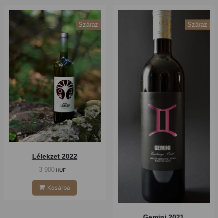
Száraz
Száraz
Lélekzet 2022
3 900
HUF
Kosárba
Gemini 2021