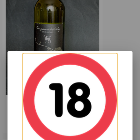
Mátrai Sárgamuskotály Késői szüret 2011
7 999
HUF
Kosárba