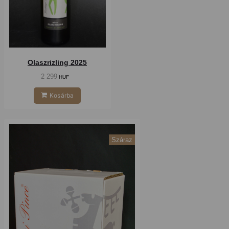
Olaszrizling 2025
2 299
HUF
Kosárba
Száraz