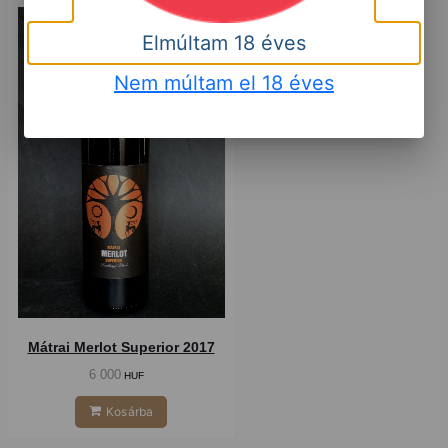
Száraz
Elmúltam 18 éves
Nem múltam el 18 éves
Mátrai Merlot Superior 2017
6 000
HUF
Kosárba