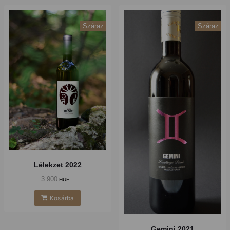
Száraz
Száraz
Lélekzet 2022
3 900
HUF
Kosárba
Gemini 2021