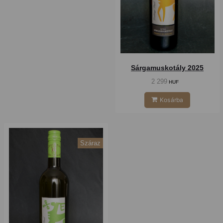
Sárgamuskotály 2025
2 299
HUF
Kosárba
Száraz