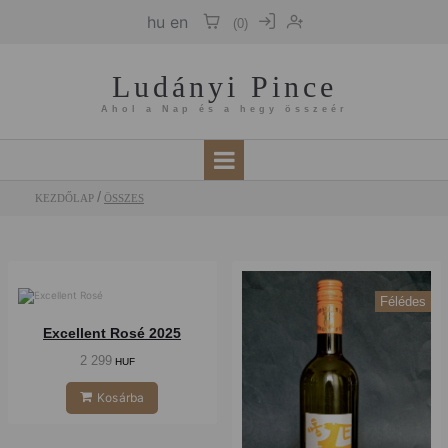
hu
en
(
0
)
Ludányi Pince
Ahol a Nap és a hegy összeér
KEZDŐLAP
ÖSSZES
Félédes
Száraz
Excellent Rosé 2025
2 299
HUF
Kosárba