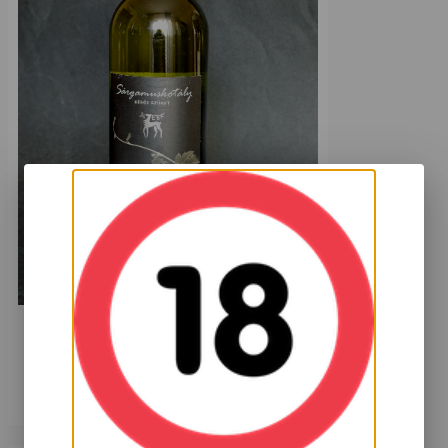
Mátrai Sárgamuskotály Késői szüret 2011
7 999
HUF
Kosárba