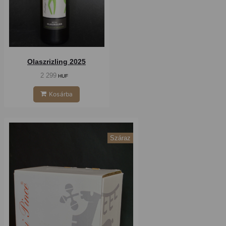
Olaszrizling 2025
2 299
HUF
Kosárba
Száraz