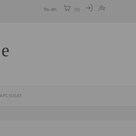
hu
en
(
0
)
ce
APCSOLAT