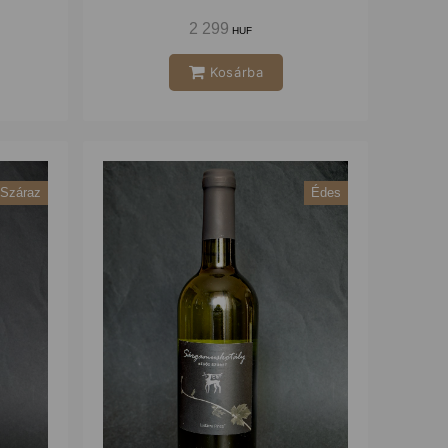
2 299
HUF
Kosárba
Száraz
Édes