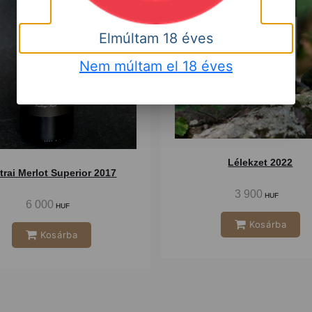
Elmúltam 18 éves
Nem múltam el 18 éves
Lélekzet 2022
trai Merlot Superior 2017
3 900
HUF
6 000
HUF
Kosárba
Kosárba