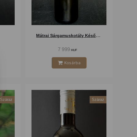
Mátrai Sárgamuskotály Késői szüret 2011
7 999
HUF
Kosárba
Száraz
Száraz