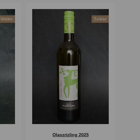
Félédes
Száraz
Olaszrizling 2025