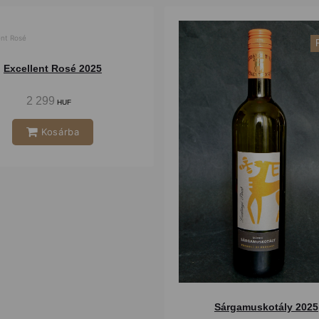
Száraz
Excellent Rosé 2025
2 299
HUF
Kosárba
Sárgamuskotály 2025