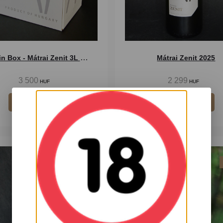
Bag in Box - Mátrai Zenit 3L 2025
Mátrai Zenit 2025
2 299
3 500
HUF
HUF
Kosárba
Kosárba
Száraz