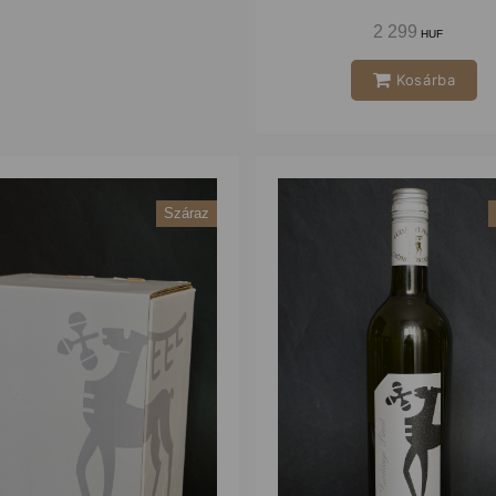
2 299
HUF
Kosárba
Száraz