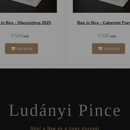
in Box - Olaszrizling 2025
3 500
3 500
HUF
HUF
Kosárba
Kosárba
Ludányi Pince
Ahol a Nap és a hegy összeér