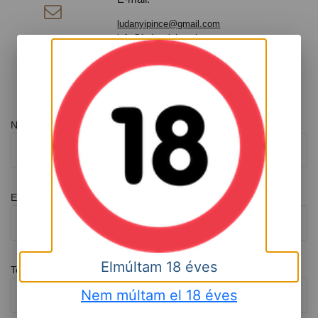

ludanyipince@gmail.com
info@ludanyipince.hu
Üzenetküldés
Név
Email
Elmúltam 18 éves
Telefonszám
Nem múltam el 18 éves