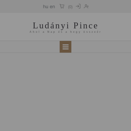
hu
en
(
0
)
Ludányi Pince
Ahol a Nap és a hegy összeér