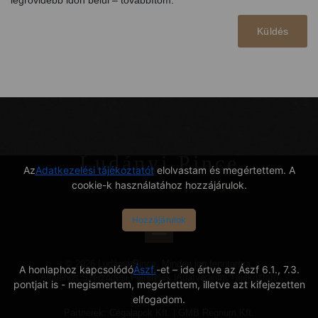
legrövidebb időn belül – továbbítom.
Küldés
Ludányi Pince
Az
Adatkezelési tájékoztatót
elolvastam és megértettem. A
cookie-k használatához hozzájárulok.
Ahol a Nap és a hegy összeér
Hozzájárulok
© 2026 Ludányi Pince. Minden jog fenntartva.
A honlaphoz kapcsolódó
Ászf.
-et – ide értve az Ászf 6.1., 7.3.
Általános Szerződési Feltételek
|
Adatvédelmi Tájékoztató
pontjait is - megismertem, megértettem, illetve azt kifejezetten
elfogadom.
Partnerek:
Cégalapok Kft.
|
GMB Regnum Kft.