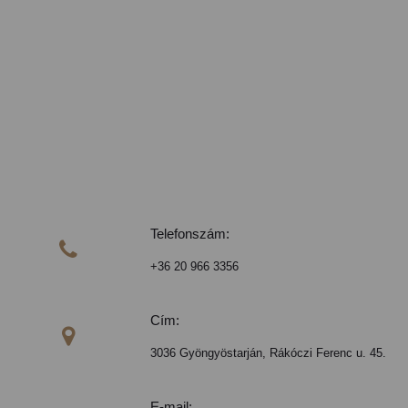
Telefonszám:

+36 20 966 3356
Cím:

3036 Gyöngyöstarján, Rákóczi Ferenc u. 45.
E-mail: