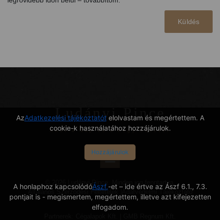
legrövidebb időn belül – továbbítom.
Küldés
Ludányi Pince
Az
Adatkezelési tájékoztatót
elolvastam és megértettem. A
cookie-k használatához hozzájárulok.
Ahol a Nap és a hegy összeér
Hozzájárulok
© 2026 Ludányi Pince. Minden jog fenntartva.
A honlaphoz kapcsolódó
Ászf.
-et – ide értve az Ászf 6.1., 7.3.
Általános Szerződési Feltételek
|
Adatvédelmi Tájékoztató
pontjait is - megismertem, megértettem, illetve azt kifejezetten
elfogadom.
Partnerek:
Cégalapok Kft.
|
GMB Regnum Kft.