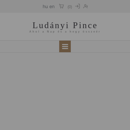
hu
en
(
0
)
Ludányi Pince
Ahol a Nap és a hegy összeér