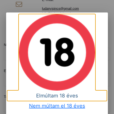

ludanyipince@gmail.com
info@ludanyipince.hu
Üzenetküldés
Név
Email
Elmúltam 18 éves
Telefonszám
Nem múltam el 18 éves