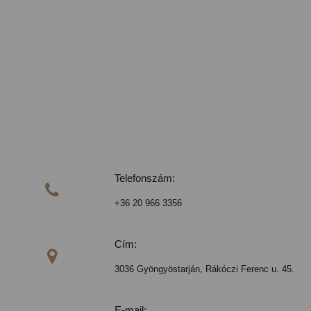
Telefonszám:

+36 20 966 3356
Cím:

3036 Gyöngyöstarján, Rákóczi Ferenc u. 45.
E-mail: