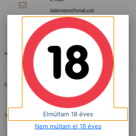

ludanyipince@gmail.com
info@ludanyipince.hu
Üzenetküldés
Név
Email
Elmúltam 18 éves
Telefonszám
Nem múltam el 18 éves