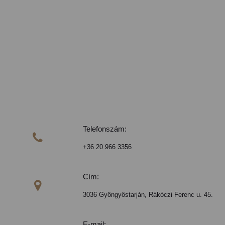
Telefonszám:

+36 20 966 3356
Cím:

3036 Gyöngyöstarján, Rákóczi Ferenc u. 45.
E-mail: