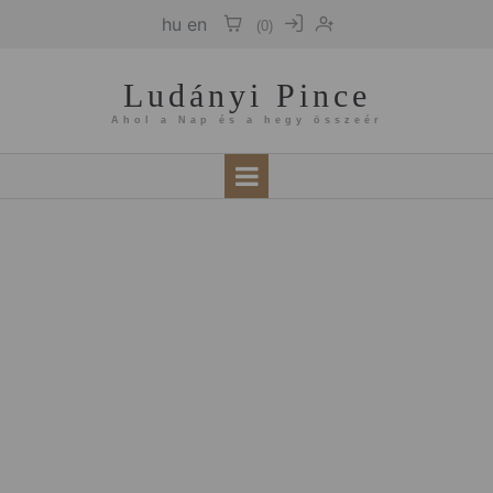
hu
en
(
0
)
Ludányi Pince
Ahol a Nap és a hegy összeér