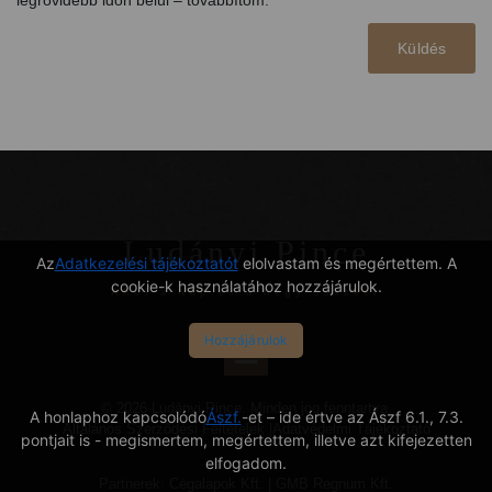
legrövidebb időn belül – továbbítom.
Küldés
Ludányi Pince
Az
Adatkezelési tájékoztatót
elolvastam és megértettem. A
cookie-k használatához hozzájárulok.
Ahol a Nap és a hegy összeér
Hozzájárulok
© 2026 Ludányi Pince. Minden jog fenntartva.
A honlaphoz kapcsolódó
Ászf.
-et – ide értve az Ászf 6.1., 7.3.
Általános Szerződési Feltételek
|
Adatvédelmi Tájékoztató
pontjait is - megismertem, megértettem, illetve azt kifejezetten
elfogadom.
Partnerek:
Cégalapok Kft.
|
GMB Regnum Kft.