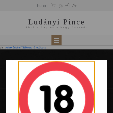
hu
en
(
0
)
Ludányi Pince
Ahol a Nap és a hegy összeér
alt :
Adatvédelmi Tájékoztató letöltése
Ludányi Pince
Ahol a Nap és a hegy összeér
© 2026 Ludányi Pince. Minden jog fenntartva.