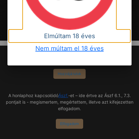
Általános Szerződési Feltételek
|
Adatvédelmi Tájékoztató
Partnerek:
Cégalapok Kft.
|
GMB Regnum Kft.
Elmúltam 18 éves
Nem múltam el 18 éves
Az
Adatkezelési tájékoztatót
elolvastam és megértettem. A
cookie-k használatához hozzájárulok.
Hozzájárulok
A honlaphoz kapcsolódó
Ászf.
-et – ide értve az Ászf 6.1., 7.3.
pontjait is - megismertem, megértettem, illetve azt kifejezetten
elfogadom.
Elfogadom