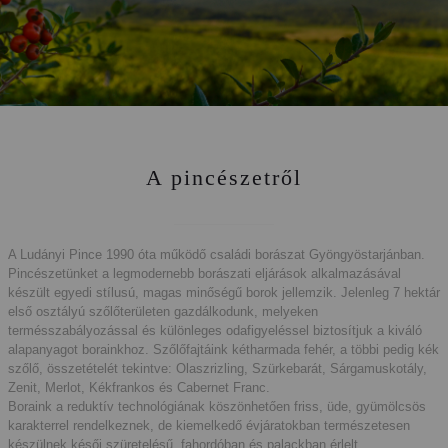
A pincészetről
A Ludányi Pince 1990 óta működő családi borászat Gyöngyöstarjánban.
Pincészetünket a legmodernebb borászati eljárások alkalmazásával
készült egyedi stílusú, magas minőségű borok jellemzik. Jelenleg 7 hektár
első osztályú szőlőterületen gazdálkodunk, melyeken
termésszabályozással és különleges odafigyeléssel biztosítjuk a kiváló
alapanyagot borainkhoz. Szőlőfajtáink kétharmada fehér, a többi pedig kék
szőlő, összetételét tekintve: Olaszrizling, Szürkebarát, Sárgamuskotály,
Zenit, Merlot, Kékfrankos és Cabernet Franc.
Boraink a reduktív technológiának köszönhetően friss, üde, gyümölcsös
karakterrel rendelkeznek, de kiemelkedő évjáratokban természetesen
készülnek késői szüretelésű, fahordóban és palackban érlelt