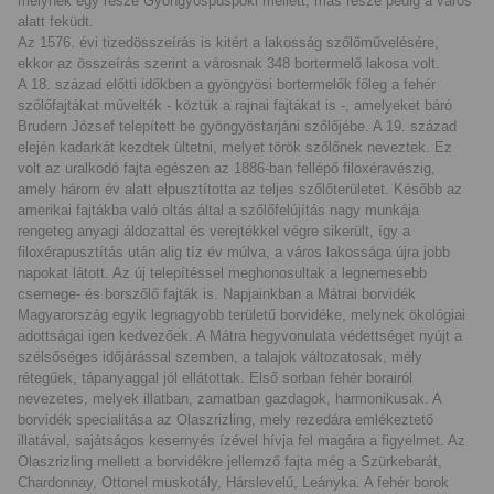
melynek egy része Gyöngyöspüspöki mellett, más része pedig a város
alatt feküdt.
Az 1576. évi tizedösszeírás is kitért a lakosság szőlőművelésére,
ekkor az összeírás szerint a városnak 348 bortermelő lakosa volt.
A 18. század előtti időkben a gyöngyösi bortermelők főleg a fehér
szőlőfajtákat művelték - köztük a rajnai fajtákat is -, amelyeket báró
Brudern József telepített be gyöngyöstarjáni szőlőjébe. A 19. század
elején kadarkát kezdtek ültetni, melyet török szőlőnek neveztek. Ez
volt az uralkodó fajta egészen az 1886-ban fellépő filoxéravészig,
amely három év alatt elpusztította az teljes szőlőterületet. Később az
amerikai fajtákba való oltás által a szőlőfelújítás nagy munkája
rengeteg anyagi áldozattal és verejtékkel végre sikerült, így a
filoxérapusztítás után alig tíz év múlva, a város lakossága újra jobb
napokat látott. Az új telepítéssel meghonosultak a legnemesebb
csemege- és borszőlő fajták is. Napjainkban a Mátrai borvidék
Magyarország egyik legnagyobb területű borvidéke, melynek ökológiai
adottságai igen kedvezőek. A Mátra hegyvonulata védettséget nyújt a
szélsőséges időjárással szemben, a talajok változatosak, mély
rétegűek, tápanyaggal jól ellátottak. Első sorban fehér borairól
nevezetes, melyek illatban, zamatban gazdagok, harmonikusak. A
borvidék specialitása az Olaszrizling, mely rezedára emlékeztető
illatával, sajátságos kesernyés ízével hívja fel magára a figyelmet. Az
Olaszrizling mellett a borvidékre jellemző fajta még a Szürkebarát,
Chardonnay, Ottonel muskotály, Hárslevelű, Leányka. A fehér borok