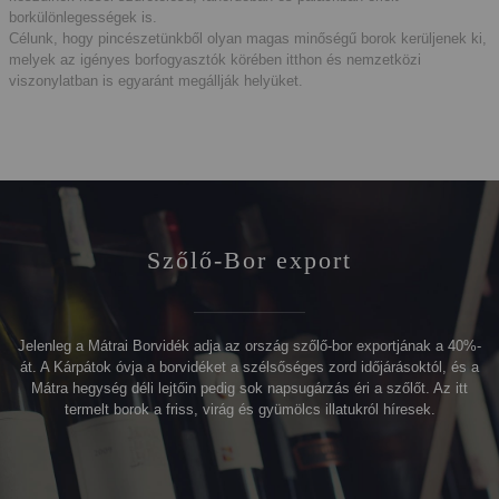
borkülönlegességek is.
Célunk, hogy pincészetünkből olyan magas minőségű borok kerüljenek ki,
melyek az igényes borfogyasztók körében itthon és nemzetközi
viszonylatban is egyaránt megállják helyüket.
Szőlő-Bor export
Jelenleg a Mátrai Borvidék adja az ország szőlő-bor exportjának a 40%-
át. A Kárpátok óvja a borvidéket a szélsőséges zord időjárásoktól, és a
Mátra hegység déli lejtőin pedig sok napsugárzás éri a szőlőt. Az itt
termelt borok a friss, virág és gyümölcs illatukról híresek.