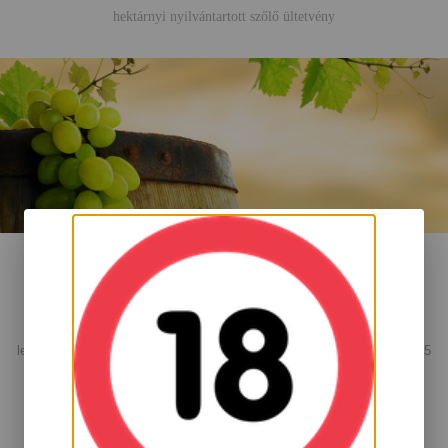
hektárnyi nyilvántartott szőlő ültetvény
Mátrai Történelmi Borvidék
Az ország 22 borvidéke közül területi nagysága alapján a második
legnagyobb, a hegyvidékiek között pedig a legnagyobb a mintegy 7,815
hektárnyi nyilvántartott szőlő ültetvényével.
Gyöngyös