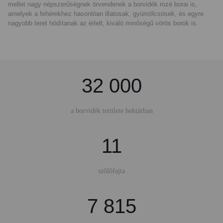
mellet nagy népszerűségnek örvendenek a borvidék rozé borai is,
amelyek a fehérekhez hasonlóan illatosak, gyümölcsösek, és egyre
nagyobb teret hódítanak az érlelt, kiváló minőségű vörös borok is.
32 000
a borvidék területe hektárban
11
szõlõfajta
7 815