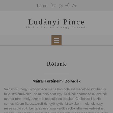
hu
en
(
0
)
Ludányi Pince
Ahol a Nap és a hegy összeér
Rólunk
Mátrai Történelmi Borvidék
Valószínű, hogy Gyöngyösön már a honfoglalást megelőző időkben is
folyt szőlőművelés, de az első adat egy 1301-ből származó oklevélből
maradt ránk, mely szerint a településen birtokos Csobánka László
comes három fia osztozott ősi gyöngyösi birtokukon, melynek nagy
része szőlő volt. Leírta az osztásra került szőlők elhelyezkedését is,