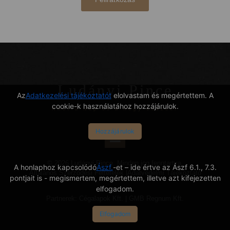
Ludányi Pince
Az
Adatkezelési tájékoztatót
elolvastam és megértettem. A
cookie-k használatához hozzájárulok.
Ahol a Nap és a hegy összeér
Hozzájárulok
© 2026 Ludányi Pince. Minden jog fenntartva.
A honlaphoz kapcsolódó
Ászf.
-et – ide értve az Ászf 6.1., 7.3.
Általános Szerződési Feltételek
|
Adatvédelmi Tájékoztató
pontjait is - megismertem, megértettem, illetve azt kifejezetten
elfogadom.
Partnerek:
Cégalapok Kft.
|
GMB Regnum Kft.
Elfogadom