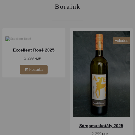
Boraink
Félédes
Száraz
Excellent Rosé 2025
2 299
HUF
Kosárba
Sárgamuskotály 2025
2 299
HUF