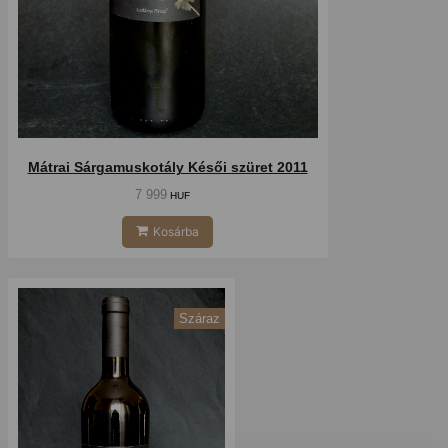
Mátrai Sárgamuskotály Késői szüret 2011
7 999
HUF
Kosárba
Száraz