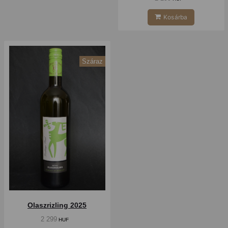
Kosárba
Száraz
Olaszrizling 2025
2 299
HUF