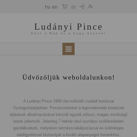
hu
en
(
0
)
Ludányi Pince
Ahol a Nap és a hegy összeér
Üdvözöljük weboldalunkon!
A Ludányi Pince 1990 óta működő családi borászat
Gyöngyöstarjánban. Pincészetünket a legmodernebb borászati
eljárások alkalmazásával készült egyedi stílusú, magas minőségű
borok jellemzik. Jelenleg 7 hektár első osztályú szőlőterületen
gazdálkodunk, melyeken termésszabályozással és különleges
odafigyeléssel biztosítjuk a kiváló alapanyagot borainkhoz.