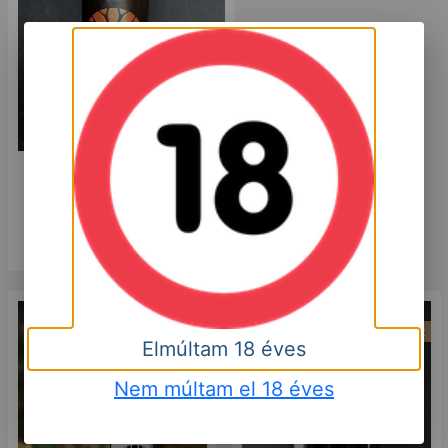
Mátrai Merlot Superior 2017
6 000
HUF
Kosárba
Száraz
Száraz
Elmúltam 18 éves
Nem múltam el 18 éves