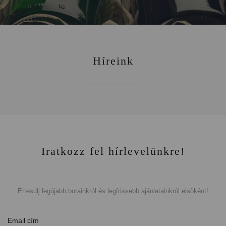
Híreink
Iratkozz fel hírlevelünkre!
Értesülj legújabb borainkról és legfrissebb ajánlatainkról elsõként!
Email cím