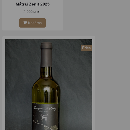
Mátrai Zenit 2025
2 299
HUF
Kosárba
Édes