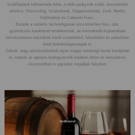
Szőlőfajtáink kétharmada fehér, a többi pedig kék szőlő, összetételét
tekintve: Olaszrizling, Szürkebarát, Sárgamuskotály, Zenit, Merlot,
Kékfrankos és Cabernet Franc.
Boraink a reduktív technológiának köszönhetően friss, üde,
gyümölcsös karakterrel rendelkeznek, de kiemelkedő évjáratokban
természetesen készülnek késői szüretelésű, fahordóban és palackban
érlelt borkülönlegességek is.
Célunk, hogy pincészetünkből olyan magas minőségű borok kerüljenek
ki, melyek az igényes borfogyasztók körében itthon és nemzetközi
viszonylatban is egyaránt megállják helyüket.
Vörösborok