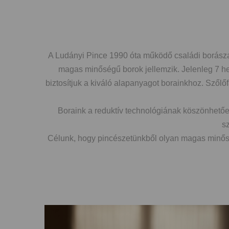
A Ludányi Pince 1990 óta működő családi borásza
magas minőségű borok jellemzik. Jelenleg 7 he
biztosítjuk a kiváló alapanyagot borainkhoz. Szőlőf
Boraink a reduktív technológiának köszönhetőe
sz
Célunk, hogy pincészetünkből olyan magas minőség