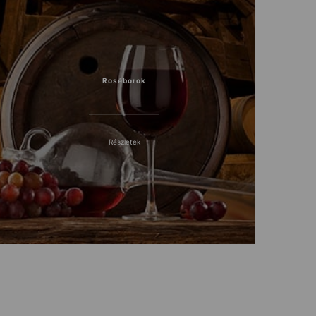
Roséborok
Részletek