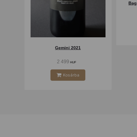
Bag 
Gemini 2021
2 499
HUF
Kosárba