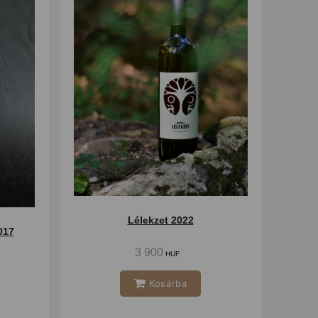
Lélekzet 2022
017
3 900
HUF
Kosárba