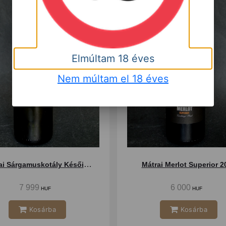
Elmúltam 18 éves
Nem múltam el 18 éves
Mátrai Sárgamuskotály Késői szüret 2011
Mátrai Merlot Superior 2
7 999
6 000
HUF
HUF
Kosárba
Kosárba