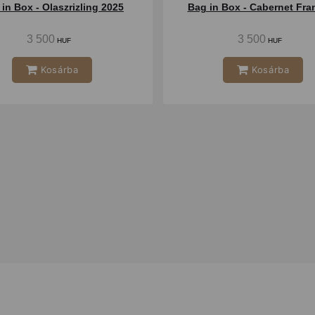
in Box - Olaszrizling 2025
3 500
3 500
HUF
HUF
Kosárba
Kosárba