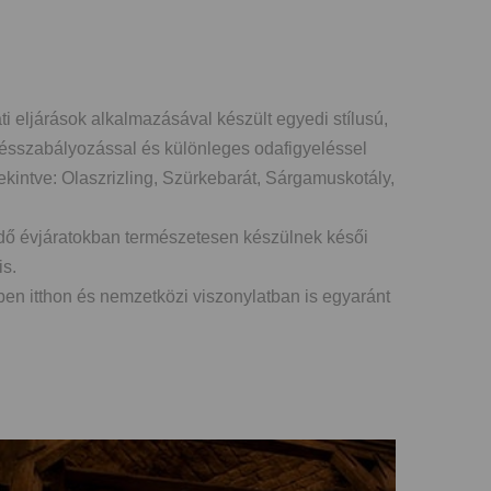
eljárások alkalmazásával készült egyedi stílusú,
mésszabályozással és különleges odafigyeléssel
tekintve: Olaszrizling, Szürkebarát, Sárgamuskotály,
edő évjáratokban természetesen készülnek késői
is.
en itthon és nemzetközi viszonylatban is egyaránt