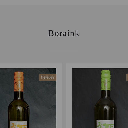
Boraink
Félédes