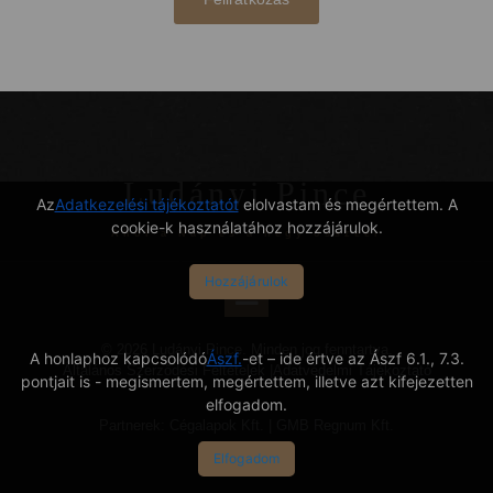
Ludányi Pince
Az
Adatkezelési tájékoztatót
elolvastam és megértettem. A
cookie-k használatához hozzájárulok.
Ahol a Nap és a hegy összeér
Hozzájárulok
© 2026 Ludányi Pince. Minden jog fenntartva.
A honlaphoz kapcsolódó
Ászf.
-et – ide értve az Ászf 6.1., 7.3.
Általános Szerződési Feltételek
|
Adatvédelmi Tájékoztató
pontjait is - megismertem, megértettem, illetve azt kifejezetten
elfogadom.
Partnerek:
Cégalapok Kft.
|
GMB Regnum Kft.
Elfogadom