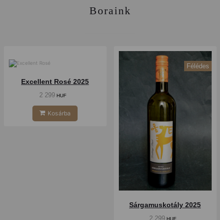
Boraink
Félédes
Száraz
Excellent Rosé 2025
2 299
HUF
Kosárba
Sárgamuskotály 2025
2 299
HUF