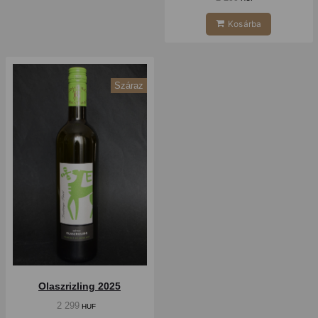
Kosárba
Száraz
Olaszrizling 2025
2 299
HUF