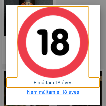
Mátrai Merlot Superior 2017
6 000
HUF
Kosárba
Száraz
Száraz
Elmúltam 18 éves
Nem múltam el 18 éves