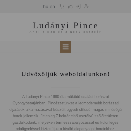
hu
en
(
0
)
Ludányi Pince
Ahol a Nap és a hegy összeér
Üdvözöljük weboldalunkon!
A Ludányi Pince 1990 óta működő családi borászat
Gyöngyöstarjánban. Pincészetünket a legmodernebb borászati
eljárások alkalmazásával készült egyedi stílusú, magas minőségű
borok jellemzik. Jelenleg 7 hektár első osztályú szőlőterületen
gazdálkodunk, melyeken termésszabályozással és különleges
odafigyeléssel biztosítjuk a kiváló alapanyagot borainkhoz.