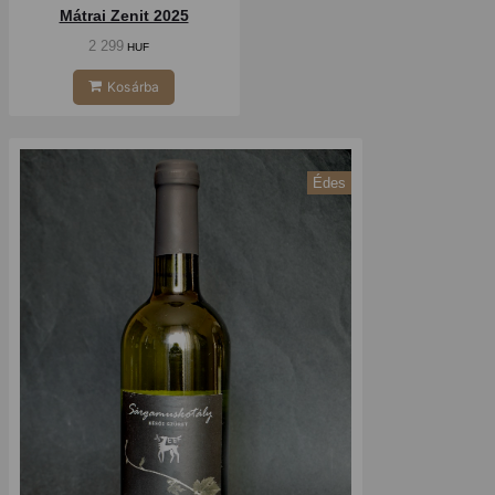
Mátrai Zenit 2025
2 299
HUF
Kosárba
Édes