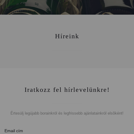
Híreink
Iratkozz fel hírlevelünkre!
Értesülj legújabb borainkról és legfrissebb ajánlatainkról elsõként!
Email cím