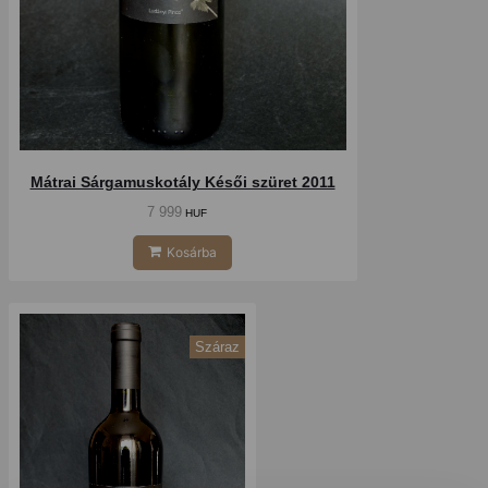
Mátrai Sárgamuskotály Késői szüret 2011
7 999
HUF
Kosárba
Száraz