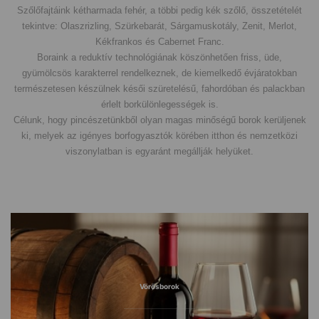
Szőlőfajtáink kétharmada fehér, a többi pedig kék szőlő, összetételét
tekintve: Olaszrizling, Szürkebarát, Sárgamuskotály, Zenit, Merlot,
Kékfrankos és Cabernet Franc.
Boraink a reduktív technológiának köszönhetően friss, üde,
gyümölcsös karakterrel rendelkeznek, de kiemelkedő évjáratokban
természetesen készülnek késői szüretelésű, fahordóban és palackban
érlelt borkülönlegességek is.
Célunk, hogy pincészetünkből olyan magas minőségű borok kerüljenek
ki, melyek az igényes borfogyasztók körében itthon és nemzetközi
viszonylatban is egyaránt megállják helyüket.
Vörösborok