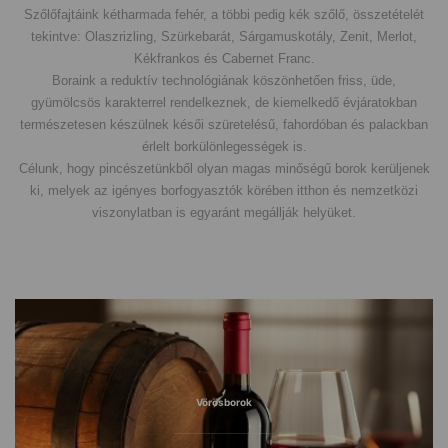
Szőlőfajtáink kétharmada fehér, a többi pedig kék szőlő, összetételét
tekintve: Olaszrizling, Szürkebarát, Sárgamuskotály, Zenit, Merlot,
Kékfrankos és Cabernet Franc.
Boraink a reduktív technológiának köszönhetően friss, üde,
gyümölcsös karakterrel rendelkeznek, de kiemelkedő évjáratokban
természetesen készülnek késői szüretelésű, fahordóban és palackban
érlelt borkülönlegességek is.
Célunk, hogy pincészetünkből olyan magas minőségű borok kerüljenek
ki, melyek az igényes borfogyasztók körében itthon és nemzetközi
viszonylatban is egyaránt megállják helyüket.
Vörösborok