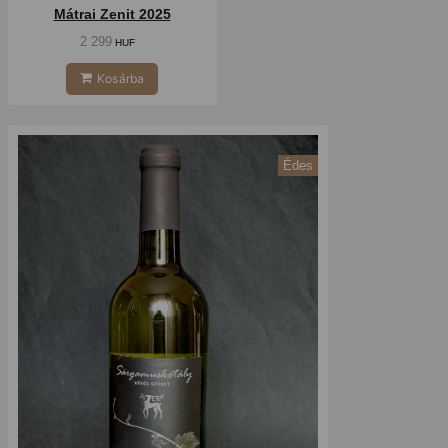
Mátrai Zenit 2025
2 299
HUF
Kosárba
Édes