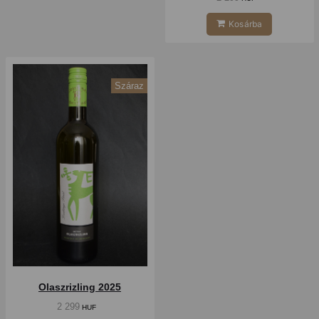
Kosárba
Száraz
Olaszrizling 2025
2 299
HUF