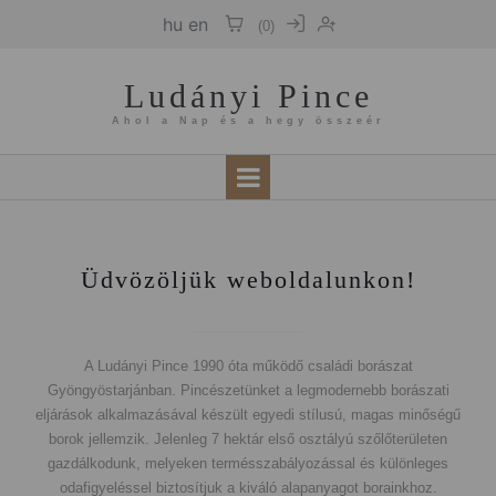
hu
en
(
0
)
Ludányi Pince
Ahol a Nap és a hegy összeér
Üdvözöljük weboldalunkon!
A Ludányi Pince 1990 óta működő családi borászat
Gyöngyöstarjánban. Pincészetünket a legmodernebb borászati
eljárások alkalmazásával készült egyedi stílusú, magas minőségű
borok jellemzik. Jelenleg 7 hektár első osztályú szőlőterületen
gazdálkodunk, melyeken termésszabályozással és különleges
odafigyeléssel biztosítjuk a kiváló alapanyagot borainkhoz.