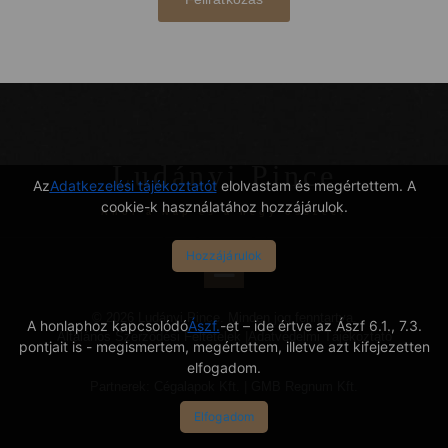
Ludányi Pince
Az
Adatkezelési tájékoztatót
elolvastam és megértettem. A
cookie-k használatához hozzájárulok.
Ahol a Nap és a hegy összeér
Hozzájárulok
© 2026 Ludányi Pince. Minden jog fenntartva.
A honlaphoz kapcsolódó
Ászf.
-et – ide értve az Ászf 6.1., 7.3.
Általános Szerződési Feltételek
|
Adatvédelmi Tájékoztató
pontjait is - megismertem, megértettem, illetve azt kifejezetten
elfogadom.
Partnerek:
Cégalapok Kft.
|
GMB Regnum Kft.
Elfogadom