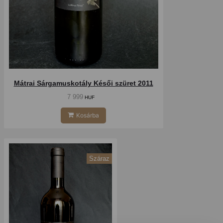
Mátrai Sárgamuskotály Késői szüret 2011
7 999
HUF
Kosárba
Száraz