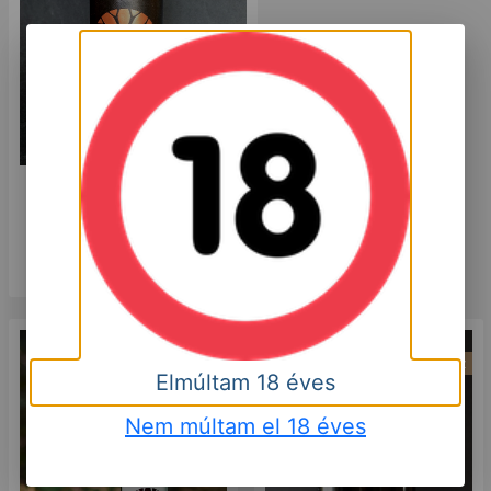
Mátrai Merlot Superior 2017
6 000
HUF
Kosárba
Száraz
Száraz
Elmúltam 18 éves
Nem múltam el 18 éves