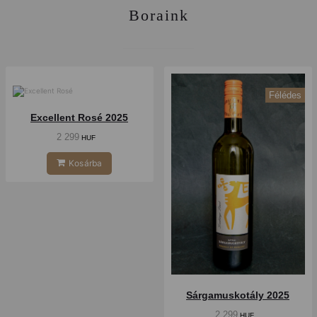
Boraink
Félédes
Száraz
Excellent Rosé 2025
2 299
HUF
Kosárba
Sárgamuskotály 2025
2 299
HUF