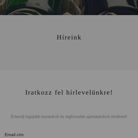
Híreink
Iratkozz fel hírlevelünkre!
Értesülj legújabb borainkról és legfrissebb ajánlatainkról elsõként!
Email cím